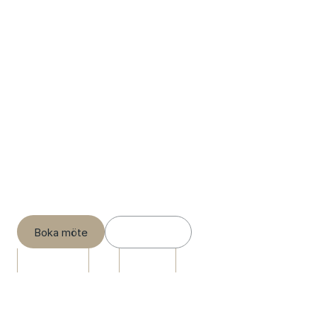
Ett smartare ägande
Vi erbjuder marknadens mest flexibla 
kapitalförsäkring, med schablonbeskattning - 
oavsett tillgång eller investeringsform.
Skapa konto
Boka möte
+
3,200
M
+
700
+
0
Förvaltat kapital
Kunder
Investeringar